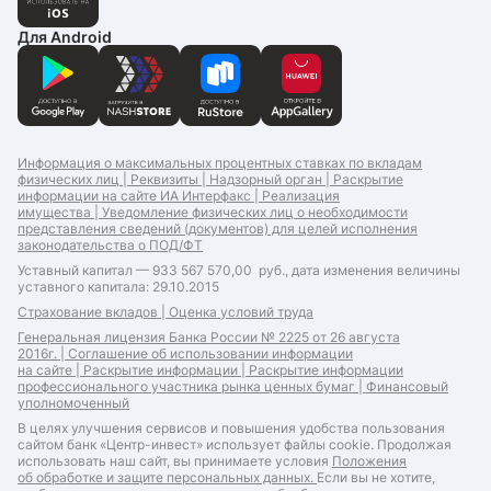
Для Android
Информация о максимальных процентных ставках по вкладам
физических лиц |
Реквизиты |
Надзорный орган |
Раскрытие
информации на сайте ИА Интерфакс |
Реализация
имущества |
Уведомление физических лиц о необходимости
представления сведений (документов) для целей исполнения
законодательства о ПОД/ФТ
Уставный капитал — 933 567 570,00 руб., дата изменения величины
уставного капитала: 29.10.2015
Страхование вкладов |
Оценка условий труда
Генеральная лицензия Банка России № 2225 от 26 августа
2016г. |
Соглашение об использовании информации
на сайте |
Раскрытие информации |
Раскрытие информации
профессионального участника рынка ценных бумаг |
Финансовый
уполномоченный
В целях улучшения сервисов и повышения удобства пользования
сайтом банк «Центр-инвест» использует файлы cookie. Продолжая
использовать наш сайт, вы принимаете условия
Положения
об обработке и защите персональных данных.
Если вы не хотите,