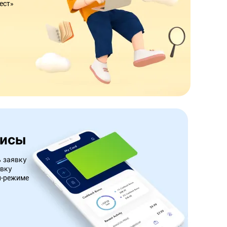
ест»
висы
 заявку
авку
н-режиме