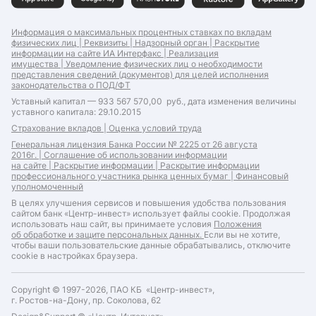
Информация о максимальных процентных ставках по вкладам
физических лиц |
Реквизиты |
Надзорный орган |
Раскрытие
информации на сайте ИА Интерфакс |
Реализация
имущества |
Уведомление физических лиц о необходимости
представления сведений (документов) для целей исполнения
законодательства о ПОД/ФТ
Уставный капитал — 933 567 570,00 руб., дата изменения величины
уставного капитала: 29.10.2015
Страхование вкладов |
Оценка условий труда
Генеральная лицензия Банка России № 2225 от 26 августа
2016г. |
Соглашение об использовании информации
на сайте |
Раскрытие информации |
Раскрытие информации
профессионального участника рынка ценных бумаг |
Финансовый
уполномоченный
В целях улучшения сервисов и повышения удобства пользования
сайтом банк «Центр-инвест» использует файлы cookie. Продолжая
использовать наш сайт, вы принимаете условия
Положения
об обработке и защите персональных данных.
Если вы не хотите,
чтобы ваши пользовательские данные обрабатывались, отключите
cookie в настройках браузера.
Copyright © 1997-2026, ПАО КБ «Центр-инвест»,
г. Ростов-на-Дону, пр. Соколова, 62