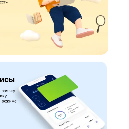
ест»
висы
 заявку
авку
н-режиме