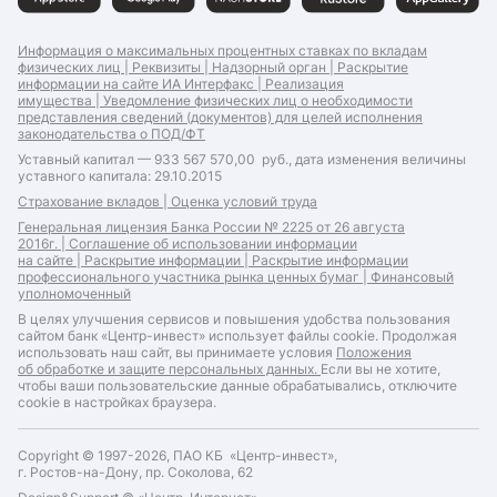
Информация о максимальных процентных ставках по вкладам
физических лиц |
Реквизиты |
Надзорный орган |
Раскрытие
информации на сайте ИА Интерфакс |
Реализация
имущества |
Уведомление физических лиц о необходимости
представления сведений (документов) для целей исполнения
законодательства о ПОД/ФТ
Уставный капитал — 933 567 570,00 руб., дата изменения величины
уставного капитала: 29.10.2015
Страхование вкладов |
Оценка условий труда
Генеральная лицензия Банка России № 2225 от 26 августа
2016г. |
Соглашение об использовании информации
на сайте |
Раскрытие информации |
Раскрытие информации
профессионального участника рынка ценных бумаг |
Финансовый
уполномоченный
В целях улучшения сервисов и повышения удобства пользования
сайтом банк «Центр-инвест» использует файлы cookie. Продолжая
использовать наш сайт, вы принимаете условия
Положения
об обработке и защите персональных данных.
Если вы не хотите,
чтобы ваши пользовательские данные обрабатывались, отключите
cookie в настройках браузера.
Copyright © 1997-2026, ПАО КБ «Центр-инвест»,
г. Ростов-на-Дону, пр. Соколова, 62