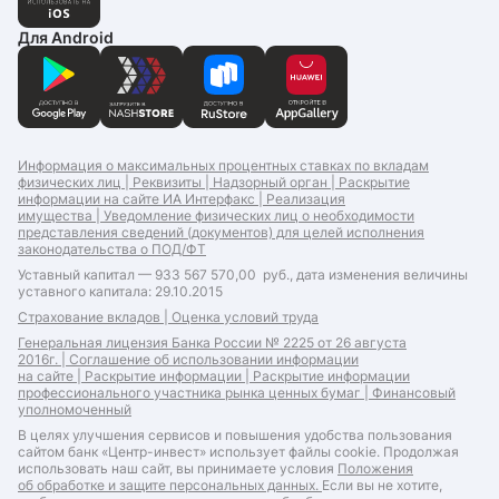
Для Android
Информация о максимальных процентных ставках по вкладам
физических лиц |
Реквизиты |
Надзорный орган |
Раскрытие
информации на сайте ИА Интерфакс |
Реализация
имущества |
Уведомление физических лиц о необходимости
представления сведений (документов) для целей исполнения
законодательства о ПОД/ФТ
Уставный капитал — 933 567 570,00 руб., дата изменения величины
уставного капитала: 29.10.2015
Страхование вкладов |
Оценка условий труда
Генеральная лицензия Банка России № 2225 от 26 августа
2016г. |
Соглашение об использовании информации
на сайте |
Раскрытие информации |
Раскрытие информации
профессионального участника рынка ценных бумаг |
Финансовый
уполномоченный
В целях улучшения сервисов и повышения удобства пользования
сайтом банк «Центр-инвест» использует файлы cookie. Продолжая
использовать наш сайт, вы принимаете условия
Положения
об обработке и защите персональных данных.
Если вы не хотите,