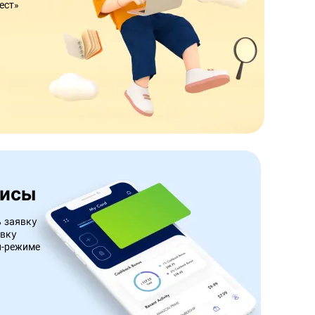
ест»
висы
 заявку
авку
н-режиме