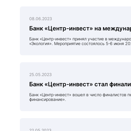
08.06.2023
Банк «Центр-инвест» на междуна
Банк «Центр-инвест» принял участие в международном форуме «Экология», организатором которого является АНО Центр содействия природоохранным инициативам
«Экология». Мероприятие состоялось 5-6 июня 20
25.05.2023
Банк «Центр-инвест» стал финали
Банк «Центр-инвест» вошел в число финалистов первого международного климатического конкурса «Зеленая Евразия» и завоевал 2-е место в номинации «Зеленое
финансирование».
22.05.2023