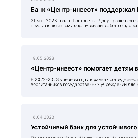
Банк «Центр-инвест» поддержал 
21 мая 2023 года в Ростове-на-Дону прошел ежегодный велопарад. Банк «Центр-инвест» традиционно выступил партнером спортивного праздника, поддерживая
призыв к активному образу жизни, заботе о здоро
18.05.2023
«Центр-инвест» помогает детям 
В 2022-2023 учебном году в рамках сотрудничества с Южным ГУ Банка России банк «Центр-инвест» реализовал комплекс мероприятий «Финансовая культура» для
воспитанников государственных учреждений для 
18.04.2023
Устойчивый банк для устойчивого