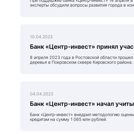
При поддержке банка «Центр-инвест» 14 апреля в Ростове-на-Дону состоялся городской форум «Устойчивый город здесь и сейчас». Федеральные и региональные
эксперты обсудили вопросы развития города в ко
10.04.2023
Банк «Центр-инвест» принял уча
8 апреля 2023 года в Ростовской области прошел весенний День древонасаждения. Банк «Центр-инвест» традиционно выступил партнером мероприятия и высадил
деревья в Покровском сквере Кировского района.
04.04.2023
Банк «Центр-инвест» начал учиты
Банк «Центр-инвест» внедрил методологию оценки углеродного следа при кредитовании ипотеки. Всего за месяц работы банку удалось учесть выбросы по 293
кредитам на сумму 1 065 млн рублей.