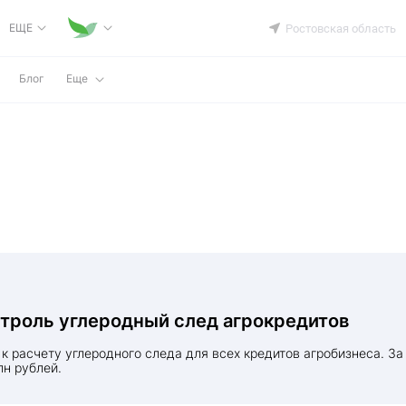
ЕЩЕ
Ростовская область
Блог
Еще
нтроль углеродный след агрокредитов
лн рублей.