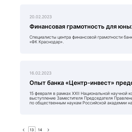
20.02.2023
Финансовая грамотность для юны
Специалисты центра финансовой грамотности банка «Центр-инвест» провели серию образовательных мероприятий для учеников 5-10 классов академии
«ФК Краснодар».
16.02.2023
Опыт банка «Центр-инвест» пред
15 февраля в рамках XXII Национальной научной конференции с международным участием «Модернизация России: приоритеты, проблемы, решения» состоялось
выступление Заместителя Председателя Правления
по общественным наукам Российской академии на
13
14