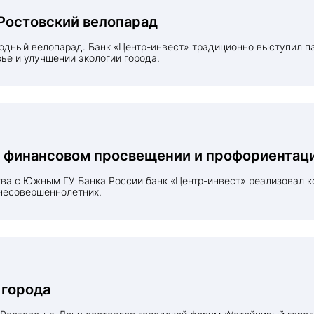
Ростовский велопарад
вье и улучшении экологии города.
в финансовом просвещении и профориентац
несовершеннолетних.
 города