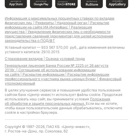
Информация о максимальных процентных ставках по вкладам
физических лиц |
Реквизиты |
Надзорный орган |
Раскрытие
информации на сайте ИА Интерфакс |
Реализация
имущества |
Уведомление физических лиц о необходимости
представления сведений (документов) для целей исполнения
законодательства о ПОД/ФТ
Уставный капитал — 933 567 570,00 руб., дата изменения величины
уставного капитала: 29.10.2015
Страхование вкладов |
Оценка условий труда
Генеральная лицензия Банка России № 2225 от 26 августа
2016г. |
Соглашение об использовании информации
на сайте |
Раскрытие информации |
Раскрытие информации
профессионального участника рынка ценных бумаг |
Финансовый
уполномоченный
В целях улучшения сервисов и повышения удобства пользования
сайтом банк «Центр-инвест» использует файлы cookie. Продолжая
использовать наш сайт, вы принимаете условия
Положения
об обработке и защите персональных данных.
Если вы не хотите,
чтобы ваши пользовательские данные обрабатывались, отключите
cookie в настройках браузера.
Copyright © 1997-2026, ПАО КБ «Центр-инвест»,
г. Ростов-на-Дону, пр. Соколова, 62