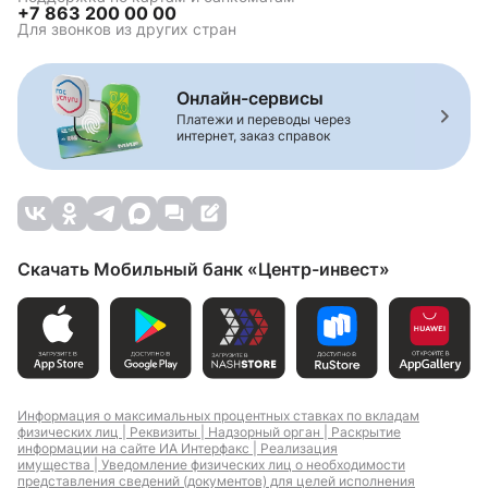
+7 863 200 00 00
Для звонков из других стран
Онлайн-сервисы
Платежи и переводы через
интернет, заказ справок
Скачать Мобильный банк «Центр-инвест»
Информация о максимальных процентных ставках по вкладам
физических лиц |
Реквизиты |
Надзорный орган |
Раскрытие
информации на сайте ИА Интерфакс |
Реализация
имущества |
Уведомление физических лиц о необходимости
представления сведений (документов) для целей исполнения