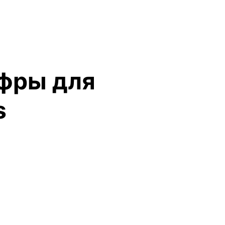
фры для
s