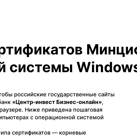
ертификатов Минци
й системы Window
обы российские государственные сайты
-банк
«Центр-инвест Бизнес-онлайн»
,
раузере. Ниже приведена пошаговая
омпьютерах с операционной системой
типа сертификатов — корневые