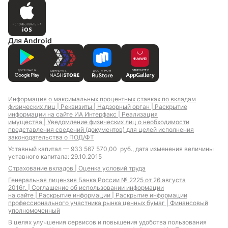
Для Android
Информация о максимальных процентных ставках по вкладам
физических лиц |
Реквизиты |
Надзорный орган |
Раскрытие
информации на сайте ИА Интерфакс |
Реализация
имущества |
Уведомление физических лиц о необходимости
представления сведений (документов) для целей исполнения
законодательства о ПОД/ФТ
Уставный капитал — 933 567 570,00 руб., дата изменения величины
уставного капитала: 29.10.2015
Страхование вкладов |
Оценка условий труда
Генеральная лицензия Банка России № 2225 от 26 августа
2016г. |
Соглашение об использовании информации
на сайте |
Раскрытие информации |
Раскрытие информации
профессионального участника рынка ценных бумаг |
Финансовый
уполномоченный
В целях улучшения сервисов и повышения удобства пользования