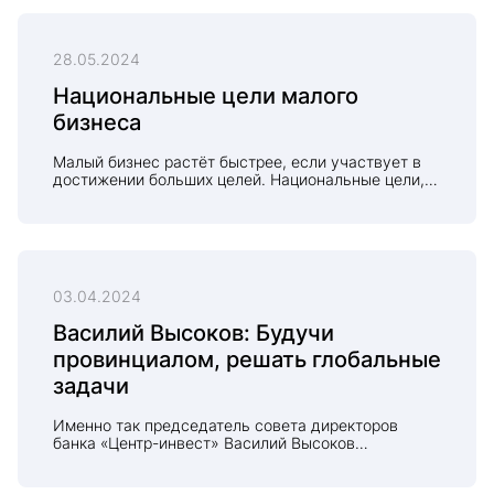
прохождения новой валюты через бюджет, счета
предприятий и организаций социальной сферы
регионов. Об этом РБК Ростов сообщил
28.05.2024
председатель совета директоров банка Василий
Высоков.
Национальные цели малого
бизнеса
Малый бизнес растёт быстрее, если участвует в
достижении больших целей. Национальные цели,
обозначенные президентом России, – это новые
рынки, на которых МСБ должен стать активным
участником и ускорителем движения.
03.04.2024
Василий Высоков: Будучи
провинциалом, решать глобальные
задачи
Именно так председатель совета директоров
банка «Центр-инвест» Василий Высоков
формулирует цель устойчивого банкинга. Большой
разговор в рамках проекта «Наставник» - о школе