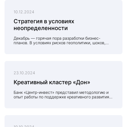
10.12.2024
Стратегия в условиях
неопределенности
Декабрь — горячая пора разработки бизнес-
планов. В условиях рисков геополитики, шоков,
кризисов, вызовов, хайпа и фейков Совет
директоров ПАО КБ «Центр-инвест» утвердил
новую стратегию «ESG-цифровизация 3.0».
23.10.2024
Креативный кластер «Дон»
Банк «Центр-инвест» представил методологию и
опыт работы по поддержке креативного развития
Ростовской области.
10.10.2024