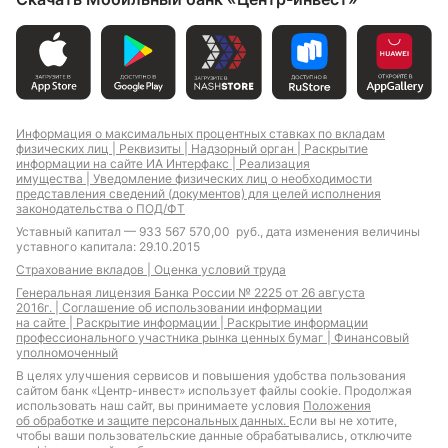
Информация о максимальных процентных ставках по вкладам
физических лиц |
Реквизиты |
Надзорный орган |
Раскрытие
информации на сайте ИА Интерфакс |
Реализация
имущества |
Уведомление физических лиц о необходимости
представления сведений (документов) для целей исполнения
законодательства о ПОД/ФТ
Уставный капитал — 933 567 570,00 руб., дата изменения величины
уставного капитала: 29.10.2015
Страхование вкладов |
Оценка условий труда
Генеральная лицензия Банка России № 2225 от 26 августа
2016г. |
Соглашение об использовании информации
на сайте |
Раскрытие информации |
Раскрытие информации
профессионального участника рынка ценных бумаг |
Финансовый
уполномоченный
В целях улучшения сервисов и повышения удобства пользования
сайтом банк «Центр-инвест» использует файлы cookie. Продолжая
использовать наш сайт, вы принимаете условия
Положения
об обработке и защите персональных данных.
Если вы не хотите,
чтобы ваши пользовательские данные обрабатывались, отключите