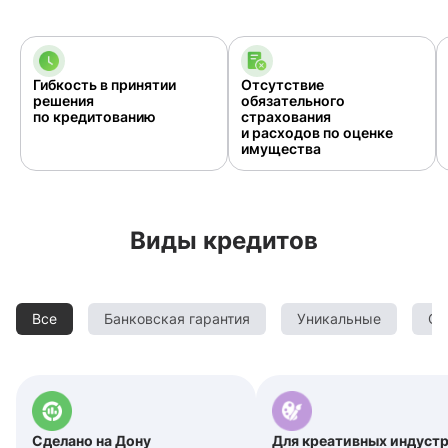
Гибкость в принятии
Отсутствие
решения
обязательного
по кредитованию
страхования
и расходов по оценке
имущества
Виды кредитов
Все
Банковская гарантия
Уникальные
С
Сделано на Дону
Для креативных индуст