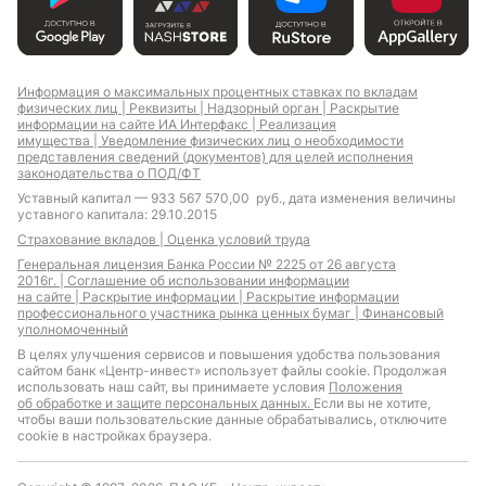
Информация о максимальных процентных ставках по вкладам
физических лиц |
Реквизиты |
Надзорный орган |
Раскрытие
информации на сайте ИА Интерфакс |
Реализация
имущества |
Уведомление физических лиц о необходимости
представления сведений (документов) для целей исполнения
законодательства о ПОД/ФТ
Уставный капитал — 933 567 570,00 руб., дата изменения величины
уставного капитала: 29.10.2015
Страхование вкладов |
Оценка условий труда
Генеральная лицензия Банка России № 2225 от 26 августа
2016г. |
Соглашение об использовании информации
на сайте |
Раскрытие информации |
Раскрытие информации
профессионального участника рынка ценных бумаг |
Финансовый
уполномоченный
В целях улучшения сервисов и повышения удобства пользования
сайтом банк «Центр-инвест» использует файлы cookie. Продолжая
использовать наш сайт, вы принимаете условия
Положения
об обработке и защите персональных данных.
Если вы не хотите,
чтобы ваши пользовательские данные обрабатывались, отключите
cookie в настройках браузера.