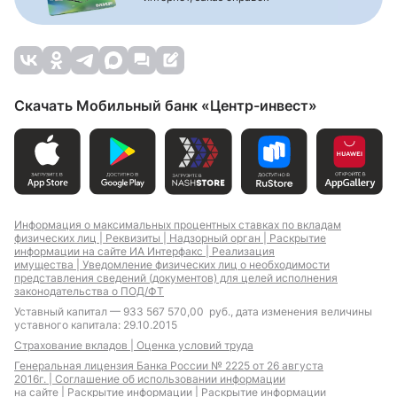
кредит
Кредит на 2 года
Кредит на 1 год
Кредит на 3 года
Скачать Мобильный банк «Центр-инвест»
Кредит на 5 лет
Кредит на длительный
срок
Кредит на 50 000
Кредит на 100 000
Информация о максимальных процентных ставках по вкладам
рублей
рублей
физических лиц |
Реквизиты |
Надзорный орган |
Раскрытие
Кредит на 150 000
Кредит на 200 000
информации на сайте ИА Интерфакс |
Реализация
рублей
рублей
имущества |
Уведомление физических лиц о необходимости
представления сведений (документов) для целей исполнения
Кредит на 250 000
Кредит на 300 000
законодательства о ПОД/ФТ
рублей
рублей
Уставный капитал — 933 567 570,00 руб., дата изменения величины
Кредит на 400 000
Кредит на 500 000
уставного капитала: 29.10.2015
рублей
рублей
Страхование вкладов |
Оценка условий труда
Генеральная лицензия Банка России № 2225 от 26 августа
2016г. |
Соглашение об использовании информации
на сайте |
Раскрытие информации |
Раскрытие информации