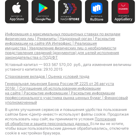
Информация о максимальных процентных ставках по вкладам
физических лиц |
Реквизиты |
Надзорный орган |
Раскрытие
информации на сайте ИА Интерфакс |
Реализация
имущества |
Уведомление физических лиц о необходимости
представления сведений (документов) для целей исполнения
законодательства о ПОД/ФТ
Уставный капитал — 933 567 570,00 руб., дата изменения величины
уставного капитала: 29.10.2015
Страхование вкладов |
Оценка условий труда
Генеральная лицензия Банка России № 2225 от 26 августа
2016г. |
Соглашение об использовании информации
на сайте |
Раскрытие информации |
Раскрытие информации
профессионального участника рынка ценных бумаг |
Финансовый
уполномоченный
В целях улучшения сервисов и повышения удобства пользования
сайтом банк «Центр-инвест» использует файлы cookie. Продолжая
использовать наш сайт, вы принимаете условия
Положения
об обработке и защите персональных данных.
Если вы не хотите,
чтобы ваши пользовательские данные обрабатывались, отключите
cookie в настройках браузера.