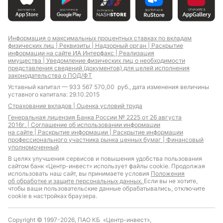
Информация о максимальных процентных ставках по вкладам
физических лиц |
Реквизиты |
Надзорный орган |
Раскрытие
информации на сайте ИА Интерфакс |
Реализация
имущества |
Уведомление физических лиц о необходимости
представления сведений (документов) для целей исполнения
законодательства о ПОД/ФТ
Уставный капитал — 933 567 570,00 руб., дата изменения величины
уставного капитала: 29.10.2015
Страхование вкладов |
Оценка условий труда
Генеральная лицензия Банка России № 2225 от 26 августа
2016г. |
Соглашение об использовании информации
на сайте |
Раскрытие информации |
Раскрытие информации
профессионального участника рынка ценных бумаг |
Финансовый
уполномоченный
В целях улучшения сервисов и повышения удобства пользования
сайтом банк «Центр-инвест» использует файлы cookie. Продолжая
использовать наш сайт, вы принимаете условия
Положения
об обработке и защите персональных данных.
Если вы не хотите,
чтобы ваши пользовательские данные обрабатывались, отключите
cookie в настройках браузера.
Copyright © 1997-2026, ПАО КБ «Центр-инвест»,