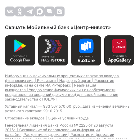
Скачать Мобильный банк «Центр-инвест»
Информация о максимальных процентных ставках по вкладам
физических лиц |
Реквизиты |
Надзорный орган |
Раскрытие
информации на сайте ИА Интерфакс |
Реализация
имущества |
Уведомление физических лиц о необходимости
представления сведений (документов) для целей исполнения
законодательства о ПОД/ФТ
Уставный капитал — 933 567 570,00 руб., дата изменения величины
уставного капитала: 29.10.2015
Страхование вкладов |
Оценка условий труда
Генеральная лицензия Банка России № 2225 от 26 августа
2016г. |
Соглашение об использовании информации
на сайте |
Раскрытие информации |
Раскрытие информации