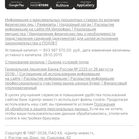
Информация о максимальных процентных ставках по вкладам
физических лиц |
Реквизиты |
Надзорный орган |
Раскрытие
информации на сайте ИА Интерфакс |
Реализация
имущества |
Уведомление физических лиц о необходимости
представления сведений (документов) для целей исполнения
законодательства о ПОД/ФТ
Уставный капитал — 933 567 570,00 руб., дата изменения величины
уставного капитала: 29.10.2015
Страхование вкладов |
Оценка условий труда
Генеральная лицензия Банка России № 2225 от 26 августа
2016г. |
Соглашение об использовании информации
на сайте |
Раскрытие информации |
Раскрытие информации
профессионального участника рынка ценных бумаг |
Финансовый
уполномоченный
В целях улучшения сервисов и повышения удобства пользования
сайтом банк «Центр-инвест» использует файлы cookie. Продолжая
использовать наш сайт, вы принимаете условия
Положения
об обработке и защите персональных данных.
Если вы не хотите,
чтобы ваши пользовательские данные обрабатывались, отключите
cookie в настройках браузера.
Copyright © 1997-2026, ПАО КБ «Центр-инвест»,
г. Ростов-на-Дону, пр. Соколова, 62