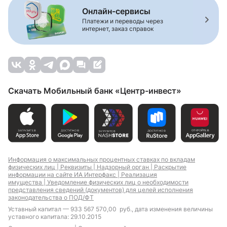
Онлайн-сервисы
Платежи и переводы через
интернет, заказ справок
Скачать Мобильный банк «Центр-инвест»
Информация о максимальных процентных ставках по вкладам
физических лиц |
Реквизиты |
Надзорный орган |
Раскрытие
информации на сайте ИА Интерфакс |
Реализация
имущества |
Уведомление физических лиц о необходимости
представления сведений (документов) для целей исполнения
законодательства о ПОД/ФТ
Уставный капитал — 933 567 570,00 руб., дата изменения величины
уставного капитала: 29.10.2015