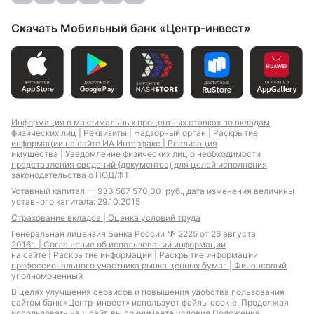
Кредит на 2 года
Кредит на 1 год
Кредит на 3 года
Скачать Мобильный банк «Центр-инвест»
Кредит на 5 лет
Кредит на длительный
срок
Кредит на 50 000
Кредит на 100 000
Информация о максимальных процентных ставках по вкладам
рублей
рублей
физических лиц |
Реквизиты |
Надзорный орган |
Раскрытие
Кредит на 150 000
Кредит на 200 000
информации на сайте ИА Интерфакс |
Реализация
рублей
рублей
имущества |
Уведомление физических лиц о необходимости
представления сведений (документов) для целей исполнения
Кредит на 250 000
Кредит на 300 000
законодательства о ПОД/ФТ
рублей
рублей
Уставный капитал — 933 567 570,00 руб., дата изменения величины
Кредит на 400 000
Кредит на 500 000
уставного капитала: 29.10.2015
рублей
рублей
Страхование вкладов |
Оценка условий труда
Генеральная лицензия Банка России № 2225 от 26 августа
2016г. |
Соглашение об использовании информации
на сайте |
Раскрытие информации |
Раскрытие информации
профессионального участника рынка ценных бумаг |
Финансовый
Кредит на лечение
Кредит на отпуск
уполномоченный
Кредит на свадьбу
Кредит на ремонт
В целях улучшения сервисов и повышения удобства пользования
сайтом банк «Центр-инвест» использует файлы cookie. Продолжая
использовать наш сайт, вы принимаете условия
Положения