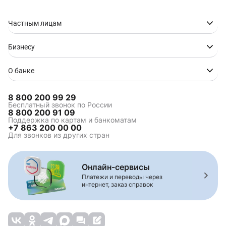
автомобиля
Кредит ONLINE через
Кредит без документов
финансовую платформу
Частным лицам
«Финуслуги»
Кредит без кредитной
Кредит без
Бизнесу
истории
подтверждения дохода
Кредит без страховки
Кредит на карту без
посещения банка
О банке
Кредит без залога и
Кредит "Быстрый"
поручителей
8 800 200 99 29
Кредит для студентов
Выгодный кредит
Бесплатный звонок по России
8 800 200 91 09
Кредит наличными под
Кредит наличными для
Поддержка по картам и банкоматам
низкий процент
бюджетников и
+7 863 200 00 00
госслужащих
Для звонков из других стран
Кредит по паспорту
Кредит с низкой
процентной ставкой
Кредит в день
Срочный кредит за 5
Онлайн-сервисы
обращения
минут
Платежи и переводы через
Онлайн заявка на
интернет, заказ справок
кредит