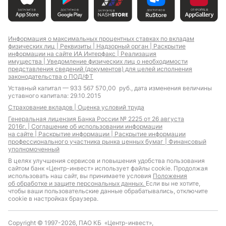
Информация о максимальных процентных ставках по вкладам
физических лиц |
Реквизиты |
Надзорный орган |
Раскрытие
информации на сайте ИА Интерфакс |
Реализация
имущества |
Уведомление физических лиц о необходимости
представления сведений (документов) для целей исполнения
законодательства о ПОД/ФТ
Уставный капитал — 933 567 570,00 руб., дата изменения величины
уставного капитала: 29.10.2015
Страхование вкладов |
Оценка условий труда
Генеральная лицензия Банка России № 2225 от 26 августа
2016г. |
Соглашение об использовании информации
на сайте |
Раскрытие информации |
Раскрытие информации
профессионального участника рынка ценных бумаг |
Финансовый
уполномоченный
В целях улучшения сервисов и повышения удобства пользования
сайтом банк «Центр-инвест» использует файлы cookie. Продолжая
использовать наш сайт, вы принимаете условия
Положения
об обработке и защите персональных данных.
Если вы не хотите,
чтобы ваши пользовательские данные обрабатывались, отключите
cookie в настройках браузера.
Copyright © 1997-2026, ПАО КБ «Центр-инвест»,