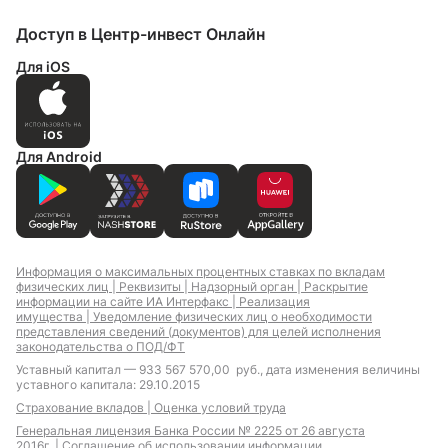
Доступ в Центр-инвест Онлайн
Для iOS
Для Android
Информация о максимальных процентных ставках по вкладам
физических лиц |
Реквизиты |
Надзорный орган |
Раскрытие
информации на сайте ИА Интерфакс |
Реализация
имущества |
Уведомление физических лиц о необходимости
представления сведений (документов) для целей исполнения
законодательства о ПОД/ФТ
Уставный капитал — 933 567 570,00 руб., дата изменения величины
уставного капитала: 29.10.2015
Страхование вкладов |
Оценка условий труда
Генеральная лицензия Банка России № 2225 от 26 августа
2016г. |
Соглашение об использовании информации