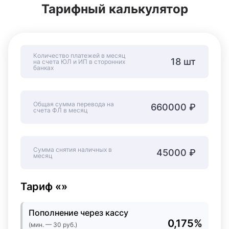
Тарифный калькулятор
Количество платежей в месяц
18 шт
на счета ЮЛ и ИП в сторонних
банках
Общая сумма перевода на
660000 ₽
счета ФЛ в месяц
Сумма снятия наличных в
45000 ₽
месяц
Тариф «»
Пополнение через кассу
0,175%
(мин. — 30 руб.)