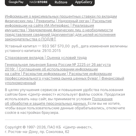
Информация о максимальных процентных ставках по вкладам
физических лиц |
Реквизиты |
Надзорный орган |
Раскрытие
информации на сайте ИА Интерфакс |
Реализация
имущества |
Уведомление физических лиц о необходимости
представления сведений (документов) для целей исполнения
законодательства о ПОД/ФТ
Уставный капитал — 933 567 570,00 руб., дата изменения величины
уставного капитала: 29.10.2015
Страхование вкладов |
Оценка условий труда
Генеральная лицензия Банка России № 2225 от 26 августа
2016г. |
Соглашение об использовании информации
на сайте |
Раскрытие информации |
Раскрытие информации
профессионального участника рынка ценных бумаг |
Финансовый
уполномоченный
В целях улучшения сервисов и повышения удобства пользования
сайтом банк «Центр-инвест» использует файлы cookie. Продолжая
использовать наш сайт, вы принимаете условия
Положения
об обработке и защите персональных данных.
Если вы не хотите,
чтобы ваши пользовательские данные обрабатывались, отключите
cookie в настройках браузера.
Copyright © 1997-2026, ПАО КБ «Центр-инвест»,
г. Ростов-на-Дону, пр. Соколова, 62