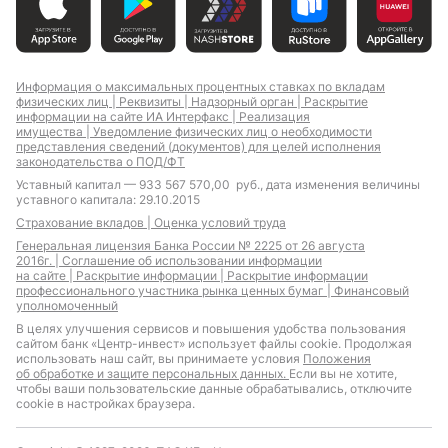
Информация о максимальных процентных ставках по вкладам
физических лиц |
Реквизиты |
Надзорный орган |
Раскрытие
информации на сайте ИА Интерфакс |
Реализация
имущества |
Уведомление физических лиц о необходимости
представления сведений (документов) для целей исполнения
законодательства о ПОД/ФТ
Уставный капитал — 933 567 570,00 руб., дата изменения величины
уставного капитала: 29.10.2015
Страхование вкладов |
Оценка условий труда
Генеральная лицензия Банка России № 2225 от 26 августа
2016г. |
Соглашение об использовании информации
на сайте |
Раскрытие информации |
Раскрытие информации
профессионального участника рынка ценных бумаг |
Финансовый
уполномоченный
В целях улучшения сервисов и повышения удобства пользования
сайтом банк «Центр-инвест» использует файлы cookie. Продолжая
использовать наш сайт, вы принимаете условия
Положения
об обработке и защите персональных данных.
Если вы не хотите,
чтобы ваши пользовательские данные обрабатывались, отключите
cookie в настройках браузера.