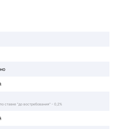
чно
й
по ставке "до востребования" - 0,2%
й