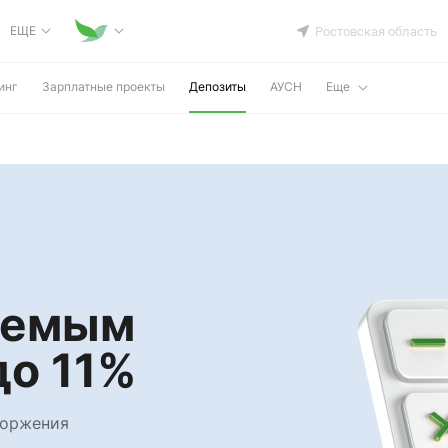
ЕЩЕ
Ростовская область
инг
Зарплатные проекты
Депозиты
АУСН
Еще
аемым
до 11%
торжения