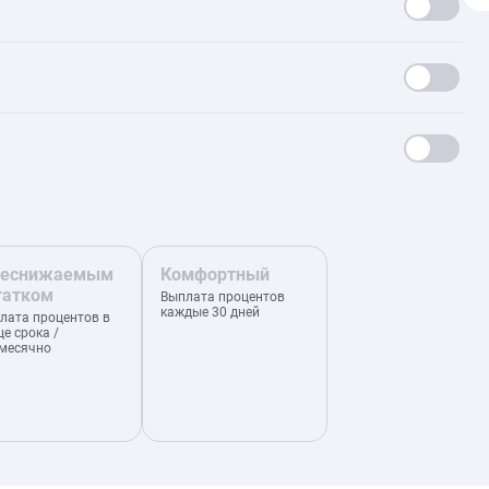
неснижаемым
Комфортный
татком
Выплата процентов
каждые 30 дней
лата процентов в
це срока /
месячно