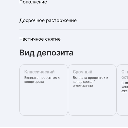
Пополнение
Досрочное расторжение
Частичное снятие
Вид депозита
Классический
Срочный
С 
ос
Выплата процентов в
Выплата процентов в
конце срока
конце срока /
Вып
ежемесячно
кон
еже