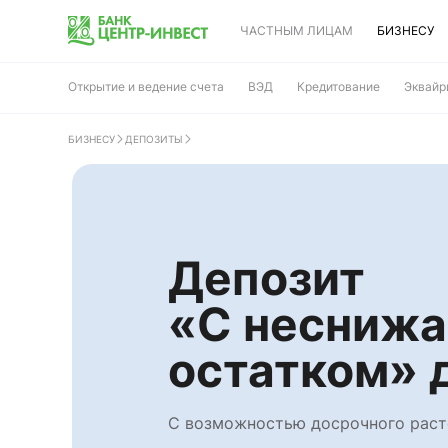
ЧАСТНЫМ ЛИЦАМ
БИЗНЕСУ
Открытие и ведение счета
ВЭД
Кредитование
Эквайр
БИЗНЕСУ
ДЕПОЗИТЫ
Депозит
«С несниж
остатком» 
С возможностью досрочного рас