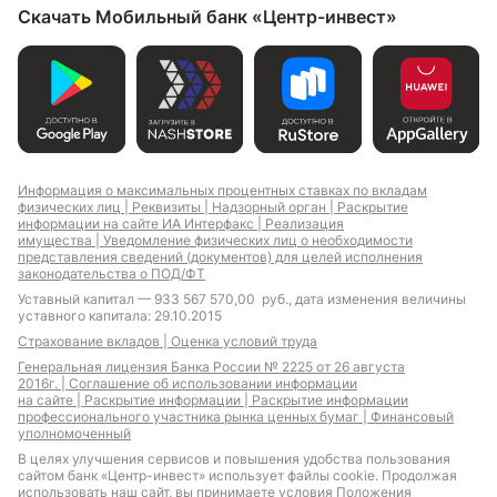
Скачать Мобильный банк «Центр-инвест»
Информация о максимальных процентных ставках по вкладам
физических лиц |
Реквизиты |
Надзорный орган |
Раскрытие
информации на сайте ИА Интерфакс |
Реализация
имущества |
Уведомление физических лиц о необходимости
представления сведений (документов) для целей исполнения
законодательства о ПОД/ФТ
Уставный капитал — 933 567 570,00 руб., дата изменения величины
уставного капитала: 29.10.2015
Страхование вкладов |
Оценка условий труда
Генеральная лицензия Банка России № 2225 от 26 августа
2016г. |
Соглашение об использовании информации
на сайте |
Раскрытие информации |
Раскрытие информации
профессионального участника рынка ценных бумаг |
Финансовый
уполномоченный
В целях улучшения сервисов и повышения удобства пользования
сайтом банк «Центр-инвест» использует файлы cookie. Продолжая
использовать наш сайт, вы принимаете условия
Положения