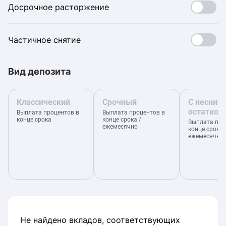
Досрочное расторжение
Частичное снятие
Вид депозита
Классический
Срочный
С несни
остатком
Выплата процентов в
Выплата процентов в
конце срока
конце срока /
Выплата про
ежемесячно
конце срока 
ежемесячно
Не найдено вкладов, соответствующих