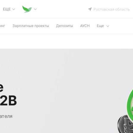
ЕЩЕ
Ростовская область
инг
Зарплатные проекты
Депозиты
АУСН
Еще
е
B2B
ателя