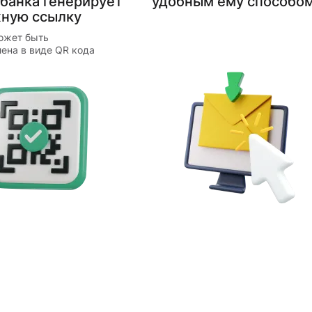
 банка генерирует
удобным ему способо
ную ссылку
ожет быть
ена в виде QR кода