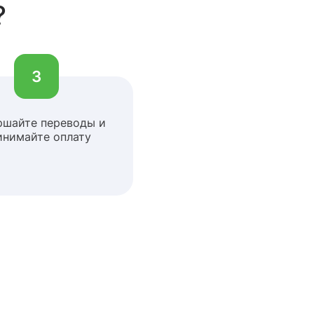
?
3
ршайте переводы и
инимайте оплату