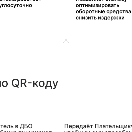
углосуточно
оптимизировать
оборотные средства
снизить издержки
по QR-коду
тель в ДБО
Передаёт Плательщик