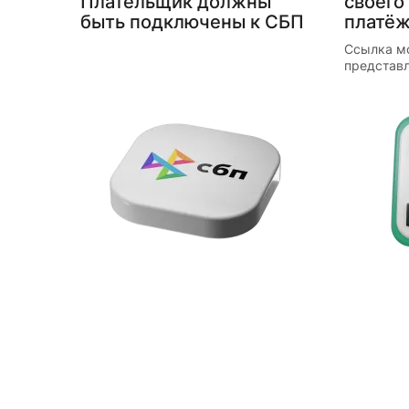
Плательщик должны
своего
быть подключены к СБП
платёж
Ссылка м
представл