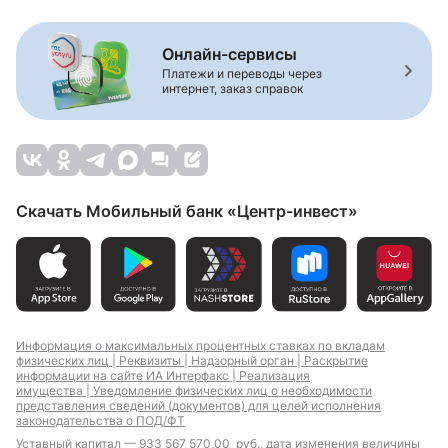
Онлайн-сервисы
Платежи и переводы через
интернет, заказ справок
Скачать Мобильный банк «Центр-инвест»
Информация о максимальных процентных ставках по вкладам
физических лиц |
Реквизиты |
Надзорный орган |
Раскрытие
информации на сайте ИА Интерфакс |
Реализация
имущества |
Уведомление физических лиц о необходимости
представления сведений (документов) для целей исполнения
законодательства о ПОД/ФТ
Уставный капитал — 933 567 570,00 руб., дата изменения величины