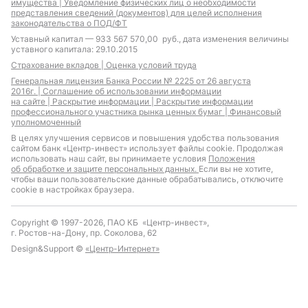
имущества |
Уведомление физических лиц о необходимости
представления сведений (документов) для целей исполнения
законодательства о ПОД/ФТ
Уставный капитал — 933 567 570,00 руб., дата изменения величины
уставного капитала: 29.10.2015
Страхование вкладов |
Оценка условий труда
Генеральная лицензия Банка России № 2225 от 26 августа
2016г. |
Соглашение об использовании информации
на сайте |
Раскрытие информации |
Раскрытие информации
профессионального участника рынка ценных бумаг |
Финансовый
уполномоченный
В целях улучшения сервисов и повышения удобства пользования
сайтом банк «Центр-инвест» использует файлы cookie. Продолжая
использовать наш сайт, вы принимаете условия
Положения
об обработке и защите персональных данных.
Если вы не хотите,
чтобы ваши пользовательские данные обрабатывались, отключите
cookie в настройках браузера.
Copyright © 1997-2026, ПАО КБ «Центр-инвест»,
г. Ростов-на-Дону, пр. Соколова, 62
Design&Support ©
«Центр-Интернет»