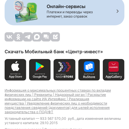
Онлайн-сервисы
Платежи и переводы через
интернет, заказ справок
Скачать Мобильный банк «Центр-инвест»
Информация о максимальных процентных ставках по вкладам
физических лиц |
Реквизиты |
Надзорный орган |
Раскрытие
информации на сайте ИА Интерфакс |
Реализация
имущества |
Уведомление физических лиц о необходимости
представления сведений (документов) для целей исполнения
законодательства о ПОД/ФТ
Уставный капитал — 933 567 570,00 руб., дата изменения величины
уставного капитала: 29.10.2015