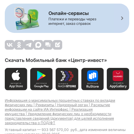
Онлайн-сервисы
Платежи и переводы через
интернет, заказ справок
Скачать Мобильный банк «Центр-инвест»
Информация о максимальных процентных ставках по вкладам
физических лиц |
Реквизиты |
Надзорный орган |
Раскрытие
информации на сайте ИА Интерфакс |
Реализация
имущества |
Уведомление физических лиц о необходимости
представления сведений (документов) для целей исполнения
законодательства о ПОД/ФТ
Уставный капитал — 933 567 570,00 руб., дата изменения величины