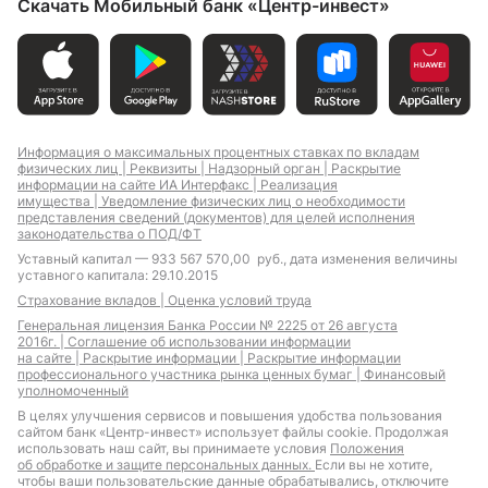
Скачать Мобильный банк «Центр-инвест»
Информация о максимальных процентных ставках по вкладам
физических лиц |
Реквизиты |
Надзорный орган |
Раскрытие
информации на сайте ИА Интерфакс |
Реализация
имущества |
Уведомление физических лиц о необходимости
представления сведений (документов) для целей исполнения
законодательства о ПОД/ФТ
Уставный капитал — 933 567 570,00 руб., дата изменения величины
уставного капитала: 29.10.2015
Страхование вкладов |
Оценка условий труда
Генеральная лицензия Банка России № 2225 от 26 августа
2016г. |
Соглашение об использовании информации
на сайте |
Раскрытие информации |
Раскрытие информации
профессионального участника рынка ценных бумаг |
Финансовый
уполномоченный
В целях улучшения сервисов и повышения удобства пользования
сайтом банк «Центр-инвест» использует файлы cookie. Продолжая
использовать наш сайт, вы принимаете условия
Положения
об обработке и защите персональных данных.
Если вы не хотите,
чтобы ваши пользовательские данные обрабатывались, отключите