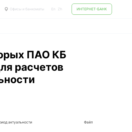
Офисы и банкоматы
En
Zh
ИНТЕРНЕТ-БАНК
торых ПАО КБ
ля расчетов
ьности
риод актуальности
Файл