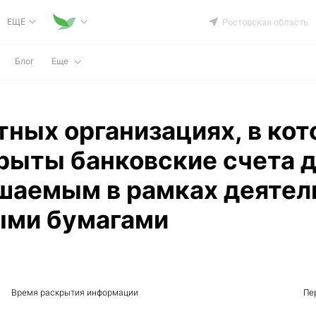
ЕЩЕ
Ростовская область
Блог
Еще
ных организациях, в ко
рыты банковские счета д
ршаемым в рамках деятел
ыми бумагами
Время раскрытия информации
Пе