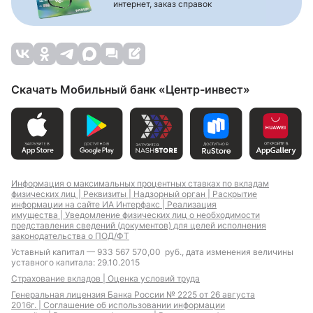
интернет, заказ справок
Скачать Мобильный банк «Центр-инвест»
Информация о максимальных процентных ставках по вкладам
физических лиц |
Реквизиты |
Надзорный орган |
Раскрытие
информации на сайте ИА Интерфакс |
Реализация
имущества |
Уведомление физических лиц о необходимости
представления сведений (документов) для целей исполнения
законодательства о ПОД/ФТ
Уставный капитал — 933 567 570,00 руб., дата изменения величины
уставного капитала: 29.10.2015
Страхование вкладов |
Оценка условий труда
Генеральная лицензия Банка России № 2225 от 26 августа
2016г. |
Соглашение об использовании информации