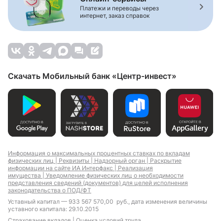
Платежи и переводы через
интернет, заказ справок
Скачать Мобильный банк «Центр-инвест»
Информация о максимальных процентных ставках по вкладам
физических лиц |
Реквизиты |
Надзорный орган |
Раскрытие
информации на сайте ИА Интерфакс |
Реализация
имущества |
Уведомление физических лиц о необходимости
представления сведений (документов) для целей исполнения
законодательства о ПОД/ФТ
Уставный капитал — 933 567 570,00 руб., дата изменения величины
уставного капитала: 29.10.2015
Страхование вкладов |
Оценка условий труда