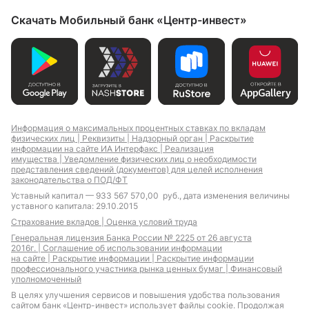
Скачать Мобильный банк «Центр-инвест»
Информация о максимальных процентных ставках по вкладам
физических лиц |
Реквизиты |
Надзорный орган |
Раскрытие
информации на сайте ИА Интерфакс |
Реализация
имущества |
Уведомление физических лиц о необходимости
представления сведений (документов) для целей исполнения
законодательства о ПОД/ФТ
Уставный капитал — 933 567 570,00 руб., дата изменения величины
уставного капитала: 29.10.2015
Страхование вкладов |
Оценка условий труда
Генеральная лицензия Банка России № 2225 от 26 августа
2016г. |
Соглашение об использовании информации
на сайте |
Раскрытие информации |
Раскрытие информации
профессионального участника рынка ценных бумаг |
Финансовый
уполномоченный
В целях улучшения сервисов и повышения удобства пользования
сайтом банк «Центр-инвест» использует файлы cookie. Продолжая