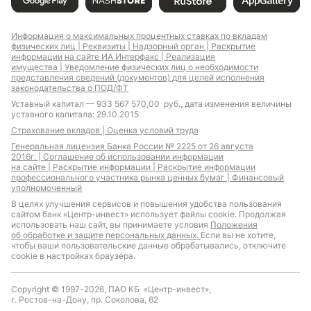
Информация о максимальных процентных ставках по вкладам
физических лиц |
Реквизиты |
Надзорный орган |
Раскрытие
информации на сайте ИА Интерфакс |
Реализация
имущества |
Уведомление физических лиц о необходимости
представления сведений (документов) для целей исполнения
законодательства о ПОД/ФТ
Уставный капитал — 933 567 570,00 руб., дата изменения величины
уставного капитала: 29.10.2015
Страхование вкладов |
Оценка условий труда
Генеральная лицензия Банка России № 2225 от 26 августа
2016г. |
Соглашение об использовании информации
на сайте |
Раскрытие информации |
Раскрытие информации
профессионального участника рынка ценных бумаг |
Финансовый
уполномоченный
В целях улучшения сервисов и повышения удобства пользования
сайтом банк «Центр-инвест» использует файлы cookie. Продолжая
использовать наш сайт, вы принимаете условия
Положения
об обработке и защите персональных данных.
Если вы не хотите,
чтобы ваши пользовательские данные обрабатывались, отключите
cookie в настройках браузера.
Copyright © 1997-2026, ПАО КБ «Центр-инвест»,
г. Ростов-на-Дону, пр. Соколова, 62