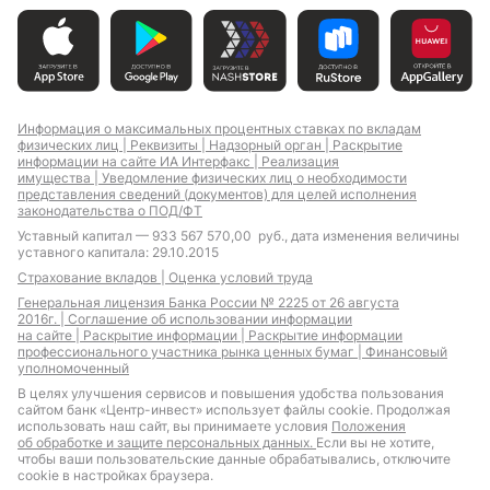
Информация о максимальных процентных ставках по вкладам
физических лиц |
Реквизиты |
Надзорный орган |
Раскрытие
информации на сайте ИА Интерфакс |
Реализация
имущества |
Уведомление физических лиц о необходимости
представления сведений (документов) для целей исполнения
законодательства о ПОД/ФТ
Уставный капитал — 933 567 570,00 руб., дата изменения величины
уставного капитала: 29.10.2015
Страхование вкладов |
Оценка условий труда
Генеральная лицензия Банка России № 2225 от 26 августа
2016г. |
Соглашение об использовании информации
на сайте |
Раскрытие информации |
Раскрытие информации
профессионального участника рынка ценных бумаг |
Финансовый
уполномоченный
В целях улучшения сервисов и повышения удобства пользования
сайтом банк «Центр-инвест» использует файлы cookie. Продолжая
использовать наш сайт, вы принимаете условия
Положения
об обработке и защите персональных данных.
Если вы не хотите,
чтобы ваши пользовательские данные обрабатывались, отключите
cookie в настройках браузера.