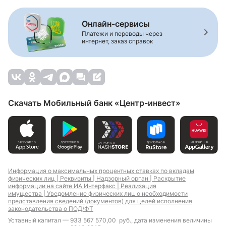
Онлайн-сервисы
Платежи и переводы через
интернет, заказ справок
Скачать Мобильный банк «Центр-инвест»
Информация о максимальных процентных ставках по вкладам
физических лиц |
Реквизиты |
Надзорный орган |
Раскрытие
информации на сайте ИА Интерфакс |
Реализация
имущества |
Уведомление физических лиц о необходимости
представления сведений (документов) для целей исполнения
законодательства о ПОД/ФТ
Уставный капитал — 933 567 570,00 руб., дата изменения величины