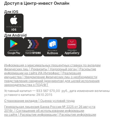
Доступ в Центр-инвест Онлайн
Для iOS
Для Android
Информация о максимальных процентных ставках по вкладам
физических лиц |
Реквизиты |
Надзорный орган |
Раскрытие
информации на сайте ИА Интерфакс |
Реализация
имущества |
Уведомление физических лиц о необходимости
представления сведений (документов) для целей исполнения
законодательства о ПОД/ФТ
Уставный капитал — 933 567 570,00 руб., дата изменения величины
уставного капитала: 29.10.2015
Страхование вкладов |
Оценка условий труда
Генеральная лицензия Банка России № 2225 от 26 августа
2016г. |
Соглашение об использовании информации
на сайте |
Раскрытие информации |
Раскрытие информации