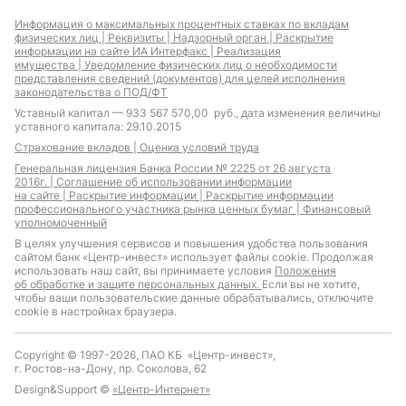
Информация о максимальных процентных ставках по вкладам
физических лиц |
Реквизиты |
Надзорный орган |
Раскрытие
информации на сайте ИА Интерфакс |
Реализация
имущества |
Уведомление физических лиц о необходимости
представления сведений (документов) для целей исполнения
законодательства о ПОД/ФТ
Уставный капитал — 933 567 570,00 руб., дата изменения величины
уставного капитала: 29.10.2015
Страхование вкладов |
Оценка условий труда
Генеральная лицензия Банка России № 2225 от 26 августа
2016г. |
Соглашение об использовании информации
на сайте |
Раскрытие информации |
Раскрытие информации
профессионального участника рынка ценных бумаг |
Финансовый
уполномоченный
В целях улучшения сервисов и повышения удобства пользования
сайтом банк «Центр-инвест» использует файлы cookie. Продолжая
использовать наш сайт, вы принимаете условия
Положения
об обработке и защите персональных данных.
Если вы не хотите,
чтобы ваши пользовательские данные обрабатывались, отключите
cookie в настройках браузера.
Copyright © 1997-2026, ПАО КБ «Центр-инвест»,
г. Ростов-на-Дону, пр. Соколова, 62
Design&Support ©
«Центр-Интернет»