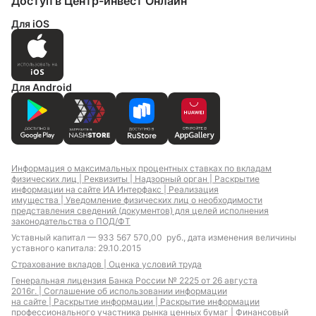
Доступ в Центр-инвест Онлайн
Для iOS
Для Android
Информация о максимальных процентных ставках по вкладам
физических лиц |
Реквизиты |
Надзорный орган |
Раскрытие
информации на сайте ИА Интерфакс |
Реализация
имущества |
Уведомление физических лиц о необходимости
представления сведений (документов) для целей исполнения
законодательства о ПОД/ФТ
Уставный капитал — 933 567 570,00 руб., дата изменения величины
уставного капитала: 29.10.2015
Страхование вкладов |
Оценка условий труда
Генеральная лицензия Банка России № 2225 от 26 августа
2016г. |
Соглашение об использовании информации
на сайте |
Раскрытие информации |
Раскрытие информации
профессионального участника рынка ценных бумаг |
Финансовый