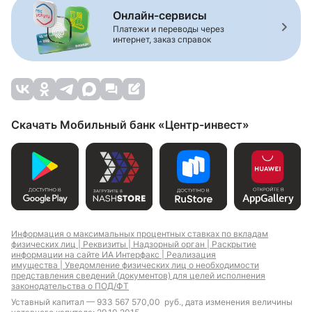
Онлайн-сервисы
Платежи и переводы через
интернет, заказ справок
Скачать Мобильный банк «Центр-инвест»
Информация о максимальных процентных ставках по вкладам
физических лиц |
Реквизиты |
Надзорный орган |
Раскрытие
информации на сайте ИА Интерфакс |
Реализация
имущества |
Уведомление физических лиц о необходимости
представления сведений (документов) для целей исполнения
законодательства о ПОД/ФТ
Уставный капитал — 933 567 570,00 руб., дата изменения величины