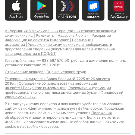
Информация о максимальных процентных ставках по вкладам
физических лиц |
Реквизиты |
Надзорный орган |
Раскрытие
информации на сайте ИА Интерфакс |
Реализация
имущества |
Уведомление физических лиц о необходимости
представления сведений (документов) для целей исполнения
законодательства о ПОД/ФТ
Уставный капитал — 933 567 570,00 руб., дата изменения величины
уставного капитала: 29.10.2015
Страхование вкладов |
Оценка условий труда
Генеральная лицензия Банка России № 2225 от 26 августа
2016г. |
Соглашение об использовании информации
на сайте |
Раскрытие информации |
Раскрытие информации
профессионального участника рынка ценных бумаг |
Финансовый
уполномоченный
В целях улучшения сервисов и повышения удобства пользования
сайтом банк «Центр-инвест» использует файлы cookie. Продолжая
использовать наш сайт, вы принимаете условия
Положения
об обработке и защите персональных данных.
Если вы не хотите,
чтобы ваши пользовательские данные обрабатывались, отключите
cookie в настройках браузера.