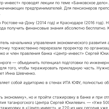
тр-инвест» проводят лекции по теме «Банковское дело»
я начинающих предпринимателей. Для пенсионеров преп
.
Ростове-на-Дону (2014 год) и Краснодаре (2016 год).
ода получить финансовые знания абсолютно бесплатно. 
итель начальника управления экономического развития
точку торжественно перерезали проректор по организац
ко и член правления банка «Центр-инвест» Сергей Юки
анроге — объединить потенциал подготовки по инженер
для того, чтобы тиражировать прикладную часть. Нужно
ает Инна Шевченко.
вляет собой аудиторию в стенах ИТА ЮФУ, полностью 
ь экономику», но и пройти стажировку в банке и при от
тия таганрогского Центра Сергей Юкилевич. — «Уже 50
тажировку в «Центр-инвест», и 220 из них сегодня уж