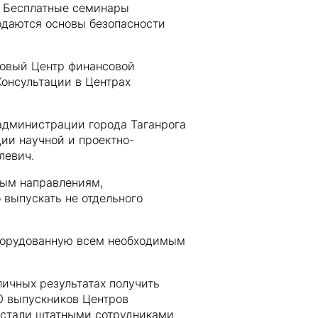
. Бесплатные семинары
одаются основы безопасности
 Новый Центр финансовой
Консультации в Центрах
 администрации города Таганрога
ии научной и проектно-
левич.
ным направлениям,
 выпускать не отдельного
оборудованную всем необходимым
личных результатах получить
0 выпускников Центров
е стали штатными сотрудниками