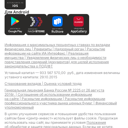
Для Android
Информация о максимальных процентных ставках по вкладам
физических лиц |
Реквизиты |
Надзорный орган |
Раскрытие
информации на сайте ИА Интерфакс |
Реализация
имущества |
Уведомление физических лиц о необходимости
представления сведений (документов) для целей исполнения
законодательства о ПОД/ФТ
Уставный капитал — 933 567 570,00 руб., дата изменения величины
уставного капитала: 29.10.2015
Страхование вкладов |
Оценка условий труда
Генеральная лицензия Банка России № 2225 от 26 августа
2016г. |
Соглашение об использовании информации
на сайте |
Раскрытие информации |
Раскрытие информации
профессионального участника рынка ценных бумаг |
Финансовый
уполномоченный
В целях улучшения сервисов и повышения удобства пользования
сайтом банк «Центр-инвест» использует файлы cookie. Продолжая
использовать наш сайт, вы принимаете условия
Положения
об обработке и защите персональных данных.
Если вы не хотите,