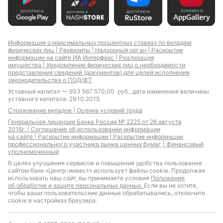
Информация о максимальных процентных ставках по вкладам
физических лиц |
Реквизиты |
Надзорный орган |
Раскрытие
информации на сайте ИА Интерфакс |
Реализация
имущества |
Уведомление физических лиц о необходимости
представления сведений (документов) для целей исполнения
законодательства о ПОД/ФТ
Уставный капитал — 933 567 570,00 руб., дата изменения величины
уставного капитала: 29.10.2015
Страхование вкладов |
Оценка условий труда
Генеральная лицензия Банка России № 2225 от 26 августа
2016г. |
Соглашение об использовании информации
на сайте |
Раскрытие информации |
Раскрытие информации
профессионального участника рынка ценных бумаг |
Финансовый
уполномоченный
В целях улучшения сервисов и повышения удобства пользования
сайтом банк «Центр-инвест» использует файлы cookie. Продолжая
использовать наш сайт, вы принимаете условия
Положения
об обработке и защите персональных данных.
Если вы не хотите,
чтобы ваши пользовательские данные обрабатывались, отключите
cookie в настройках браузера.