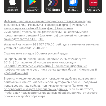
Информация о максимальных процентных ставках по вкладам
физических лиц |
Реквизиты |
Надзорный орган |
Раскрытие
информации на сайте ИА Интерфакс |
Реализация
имущества |
Уведомление физических лиц о необходимости
представления сведений (документов) для целей исполнения
законодательства о ПОД/ФТ
Уставный капитал — 933 567 570,00 руб., дата изменения величины
уставного капитала: 29.10.2015
Страхование вкладов |
Оценка условий труда
Генеральная лицензия Банка России № 2225 от 26 августа
2016г. |
Соглашение об использовании информации
на сайте |
Раскрытие информации |
Раскрытие информации
профессионального участника рынка ценных бумаг |
Финансовый
уполномоченный
В целях улучшения сервисов и повышения удобства пользования
сайтом банк «Центр-инвест» использует файлы cookie. Продолжая
использовать наш сайт, вы принимаете условия
Положения
об обработке и защите персональных данных.
Если вы не хотите,
чтобы ваши пользовательские данные обрабатывались, отключите
cookie в настройках браузера.