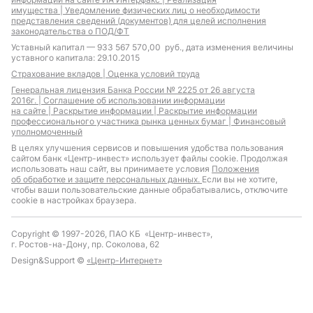
имущества |
Уведомление физических лиц о необходимости
представления сведений (документов) для целей исполнения
законодательства о ПОД/ФТ
Уставный капитал — 933 567 570,00 руб., дата изменения величины
уставного капитала: 29.10.2015
Страхование вкладов |
Оценка условий труда
Генеральная лицензия Банка России № 2225 от 26 августа
2016г. |
Соглашение об использовании информации
на сайте |
Раскрытие информации |
Раскрытие информации
профессионального участника рынка ценных бумаг |
Финансовый
уполномоченный
В целях улучшения сервисов и повышения удобства пользования
сайтом банк «Центр-инвест» использует файлы cookie. Продолжая
использовать наш сайт, вы принимаете условия
Положения
об обработке и защите персональных данных.
Если вы не хотите,
чтобы ваши пользовательские данные обрабатывались, отключите
cookie в настройках браузера.
Copyright © 1997-2026, ПАО КБ «Центр-инвест»,
г. Ростов-на-Дону, пр. Соколова, 62
Design&Support ©
«Центр-Интернет»