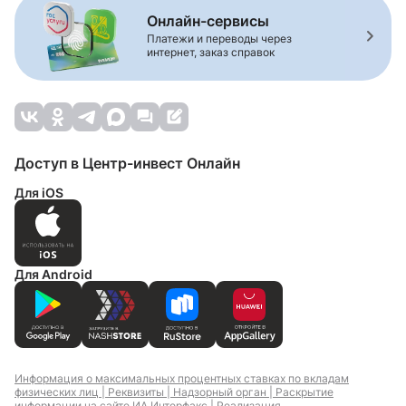
Онлайн-сервисы
Платежи и переводы через
интернет, заказ справок
Доступ в Центр-инвест Онлайн
Для iOS
Для Android
Информация о максимальных процентных ставках по вкладам
физических лиц |
Реквизиты |
Надзорный орган |
Раскрытие
информации на сайте ИА Интерфакс |
Реализация